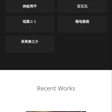
栁舘周平
百石元
稲葉エミ
菊地雅葵
𝕏
𝕏
高尾奏之介
𝕏
Recent Works