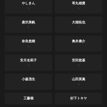
やしきん
哥丸雄貴
𝕏
𝕏
唐沢美帆
大畑拓也
𝕏
𝕏
奈良悠樹
奥井康介
𝕏
安月名莉子
安田悠基
𝕏
𝕏
小森茂生
山田英嵩
𝕏
工藤嶺
杉下トキヤ