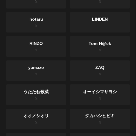
𝕏
𝕏
hotaru
LINDEN
𝕏
RINZO
Tom-H@ck
𝕏
𝕏
yamazo
ZAQ
𝕏
𝕏
うたたね歌菜
オーイシマサヨシ
𝕏
𝕏
オオノシオリ
タカハシヒビキ
𝕏
𝕏