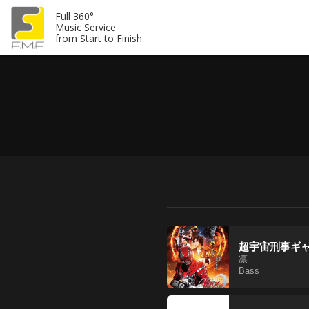
Full 360°
Music Service
from Start to Finish
超宇宙刑事ギャ
凛
Bass