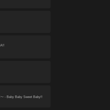
A!!
!〜
-
Baby Baby Sweet Baby!!