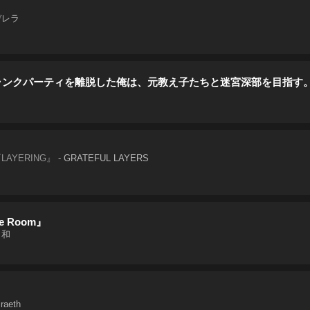
デレラ
Aランクパーティを離脱した俺は、元教え子たちと迷宮深部を目指す
AYERING』
-
GRATEFUL LAYERS
 Room』
日和
iraeth