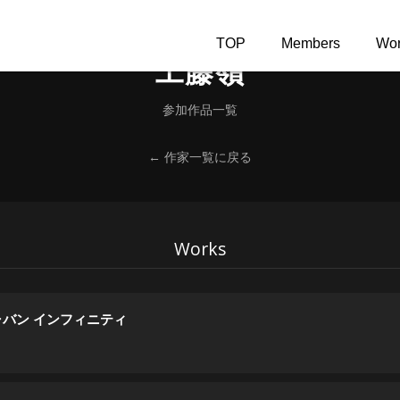
TOP
Members
Wor
工藤嶺
参加作品一覧
← 作家一覧に戻る
Works
バン インフィニティ