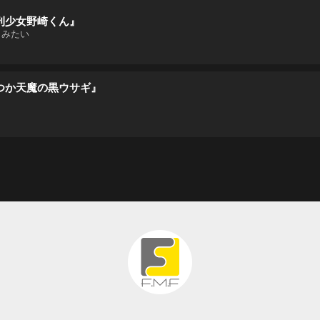
刊少女野崎くん』
メみたい
つか天魔の黒ウサギ』