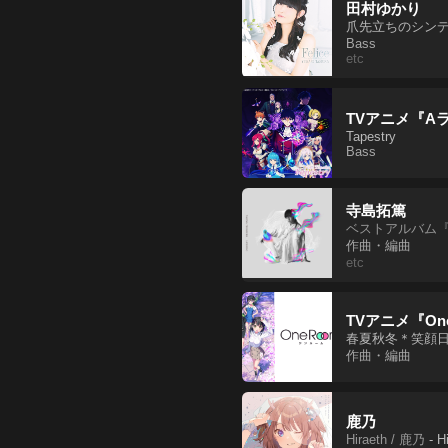
田村ゆかり
爪先立ちのシン
Bass
etc
TVアニメ『
Tapestry
Bass
寺島拓篤
ベストアルバム『L
作曲・編曲
etc
TVアニメ『One
春夏秋冬＊笑顔
作曲・編曲
鹿乃
Hiraeth / 鹿乃
-
H