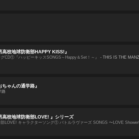
イ
高校地球防衛部HAPPY KISS!』
CD①『ハッピーキッスSONGS～Happy＆Set！～』
-
THIS IS THE MANZ
おちゃんの通学路』
通学路
男高校地球防衛部LOVE! 』シリーズ
LOVE! キャラクターソング① バトルラヴァーズ SONGS 〜LOVE Shower