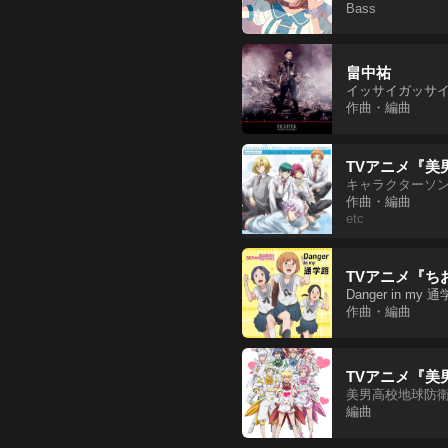
Bass
畠中祐
イッサイガッサ
作曲・編曲
TVアニメ『美男
キャラクターソング
作曲・編曲
etc
TVアニメ『ち
Danger in my 
作曲・編曲
TVアニメ『美
美男高校地球防衛部
編曲