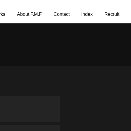
ks
About F.M.F
Contact
Index
Recruit