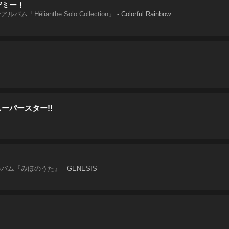
デミー！
「Hélianthe Solo Collection」
-
Colorful Rainbow
ーパースター!!
ルバム『みほのうた』
-
GENESIS