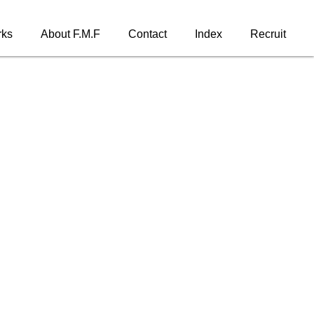
ks
About F.M.F
Contact
Index
Recruit