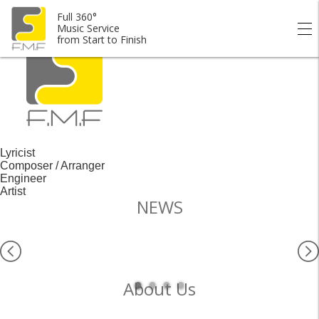
Full 360° Music Service from Start to Finish.
Full 360°
Music Service
from Start to Finish
Lyricist
Composer / Arranger
Engineer
Artist
NEWS
About Us