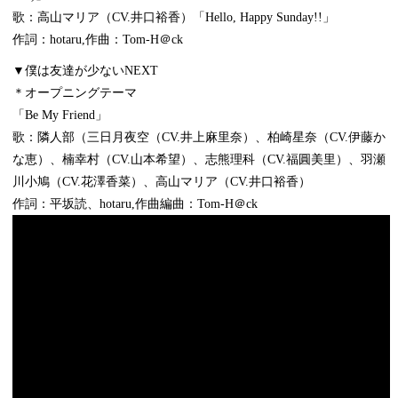
歌：高山マリア（CV.井口裕香）「Hello, Happy Sunday!!」
作詞：hotaru,作曲：Tom-H＠ck
▼僕は友達が少ないNEXT
＊オープニングテーマ
「Be My Friend」
歌：隣人部（三日月夜空（CV.井上麻里奈）、柏崎星奈（CV.伊藤か
な恵）、楠幸村（CV.山本希望）、志熊理科（CV.福圓美里）、羽瀬
川小鳩（CV.花澤香菜）、高山マリア（CV.井口裕香）
作詞：平坂読、hotaru,作曲編曲：Tom-H＠ck