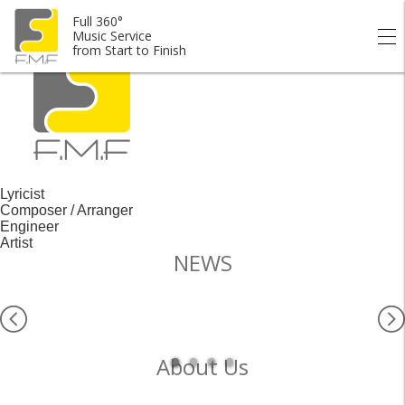
Full 360° Music Service from Start to Finish.
Full 360°
Music Service
from Start to Finish
Lyricist
Composer / Arranger
Engineer
Artist
NEWS
About Us