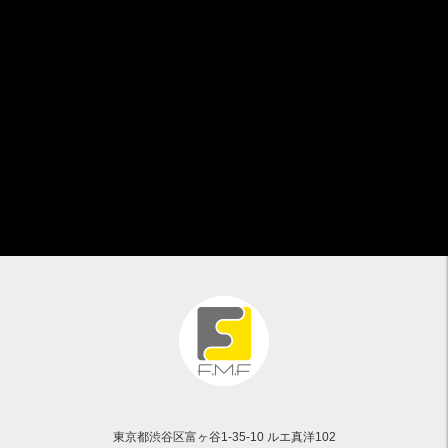
東京都渋谷区富ヶ谷1-35-10 ルエ真洋102