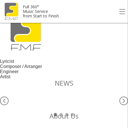
Full 360° Music Service from Start to Finish.
Full 360°
Music Service
from Start to Finish
Lyricist
Composer / Arranger
Engineer
Artist
NEWS
About Us