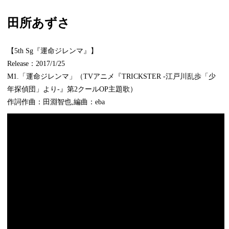
田所あずさ
【5th Sg『運命ジレンマ』】
Release：2017/1/25
M1.「運命ジレンマ」（TVアニメ『TRICKSTER -江戸川乱歩「少
年探偵団」より-』第2クールOP主題歌）
作詞作曲：田淵智也,編曲：eba