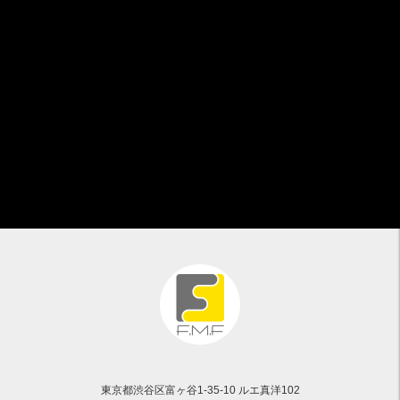
東京都渋谷区富ヶ谷1-35-10 ルエ真洋102