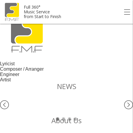
Full 360° Music Service from Start to Finish.
Full 360°
Music Service
from Start to Finish
Lyricist
Composer / Arranger
Engineer
Artist
NEWS
About Us