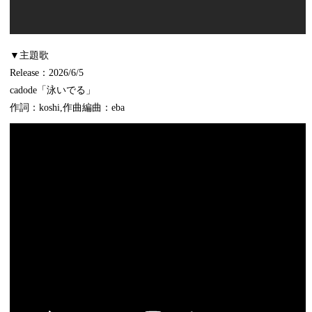
▼主題歌
Release：2026/6/5
cadode「泳いでる」
作詞：koshi,作曲編曲：eba