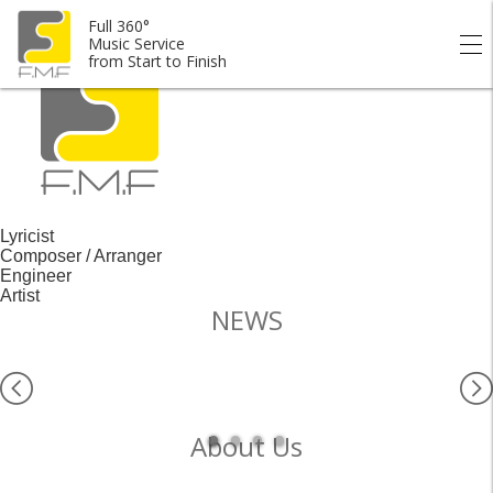
Full 360° Music Service from Start to Finish.
Full 360°
Music Service
from Start to Finish
Lyricist
Composer / Arranger
Engineer
Artist
NEWS
About Us