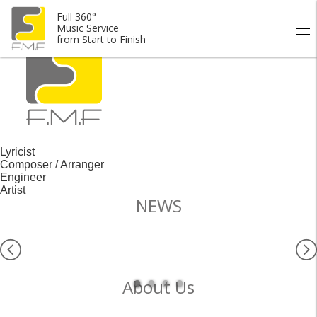
Full 360° Music Service from Start to Finish.
Full 360°
Music Service
from Start to Finish
Lyricist
Composer / Arranger
Engineer
Artist
NEWS
About Us