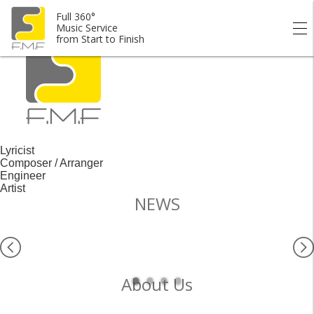
Full 360° Music Service from Start to Finish.
Full 360°
Music Service
from Start to Finish
Lyricist
Composer / Arranger
Engineer
Artist
NEWS
About Us